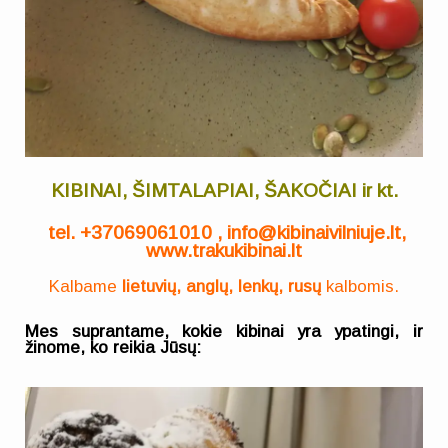
KIBINAI, ŠIMTALAPIAI, ŠAKOČIAI ir kt.
tel. +37069061010 , info@kibinaivilniuje.lt,
www.trakukibinai.lt
Kalbame
lietuvių, anglų, lenkų, rusų
kalbomis.
Mes suprantame, kokie kibinai yra ypatingi, ir
žinome, ko reikia Jūsų: