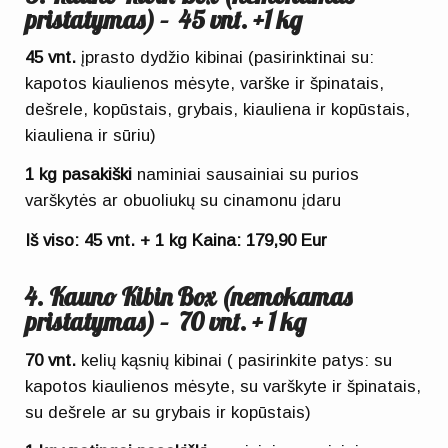
pristatymas) – 45 vnt. +1 kg
45 vnt.
įprasto dydžio kibinai (pasirinktinai su:
kapotos kiaulienos mėsyte, varške ir špinatais,
dešrele, kopūstais, grybais, kiauliena ir kopūstais,
kiauliena ir sūriu)
1 kg pasakiški
naminiai sausainiai su purios
varškytės ar obuoliukų su cinamonu įdaru
Iš viso: 45 vnt. + 1 kg Kaina: 179,90 Eur
4. Kauno Kibin Box (nemokamas
pristatymas) – 70 vnt. + 1 kg
70 vnt.
kelių kąsnių kibinai ( pasirinkite patys: su
kapotos kiaulienos mėsyte, su varškyte ir špinatais,
su dešrele ar su grybais ir kopūstais)