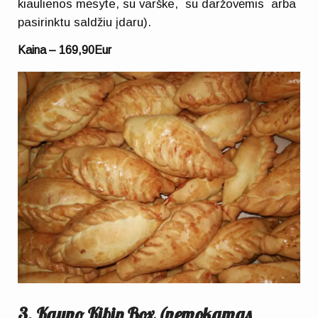
kiaulienos mėsyte, su varške, su daržovėmis arba
pasirinktu saldžiu įdaru).
Kaina – 169,90Eur
3. Kauno Kibin Box (nemokamas