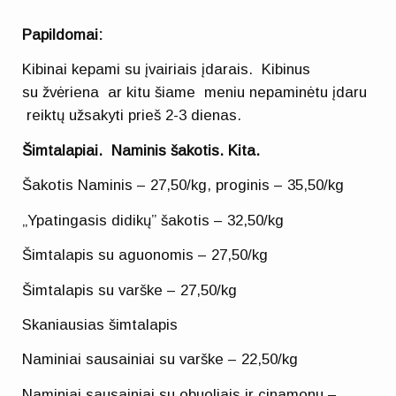
Papildomai:
Kibinai kepami su įvairiais įdarais. Kibinus
su žvėriena ar kitu šiame meniu nepaminėtu įdaru
reiktų užsakyti prieš 2-3 dienas.
Šimtalapiai. Naminis šakotis. Kita.
Šakotis Naminis – 27,50/kg, proginis – 35,50/kg
„Ypatingasis didikų” šakotis – 32,50/kg
Šimtalapis su aguonomis – 27,50/kg
Šimtalapis su varške – 27,50/kg
Skaniausias šimtalapis
Naminiai sausainiai su varške – 22,50/kg
Naminiai sausainiai su obuoliais ir cinamonu –