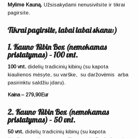
Mylime Kauną.
Užsisakydami nenusivilsite ir tikrai
pagirsite.
Tikrai pagirsite, labai labai skanu:)
1. Kauno Kibin Box (nemokamas
pristatymas) – 100 vnt.
100 vnt.
didelių tradicinių kibinų (su kapota
kiaulienos mėsyte, su varške, su daržovėmis arba
pasirinktu saldžiu įdaru).
Kaina – 279,90Eur
2. Kauno Kibin Box (nemokamas
pristatymas) – 50 vnt.
50 vnt.
didelių tradicinių kibinų (su kapota