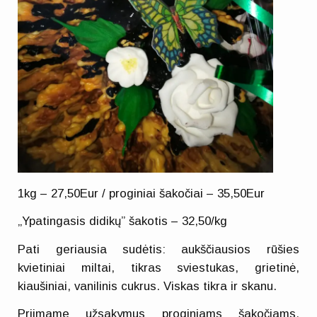
1kg – 27,50Eur / proginiai šakočiai – 35,50Eur
„Ypatingasis didikų” šakotis – 32,50/kg
Pati geriausia sudėtis: aukščiausios rūšies
kvietiniai miltai, tikras sviestukas, grietinė,
kiaušiniai, vanilinis cukrus. Viskas tikra ir skanu.
Priimame užsakymus proginiams šakočiams.