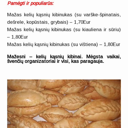
Pamėgti ir populiarūs:
Mažas kelių kąsnių kibinukas (su varške-špinatais,
dešrele, kopūstais, grybais) – 1,70Eur
Mažas kelių kąsnių kibinukas (su kiauliena ir sūriu)
– 1,80Eur
Mažas kelių kąsnių kibinukas (su vištiena) – 1,80Eur
Mažesni – kelių kąsnių kibinai. Mėgsta vaikai,
švenčių organizatoriai ir visi, kas paragauja.