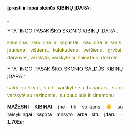
Įprasti ir labai skanūs KIBINŲ ĮDARAI
YPATINGO PASAKIŠKO SKONIO KIBINŲ ĮDARAI:
kiauliena, kiauliena ir kopūstai, kiauliena ir sūris,
jautiena, vištiena, kalakutiena, veršiena, grybai,
daržovės, varškytė, varškytė su špinatais, dešrelė
YPATINGO PASAKIŠKO SKONIO SALDŪS KIBINŲ
ĮDARAI:
saldi varškytė, saldi varškytė su bananais, saldi
varškytė su razinomis, su obuoliais ir cinamonu
MAŽESNI KIBINAI
(ne tik vaikams
su
taisyklingai kapota mėsyte arba kitu įdaru –
1,70Eur