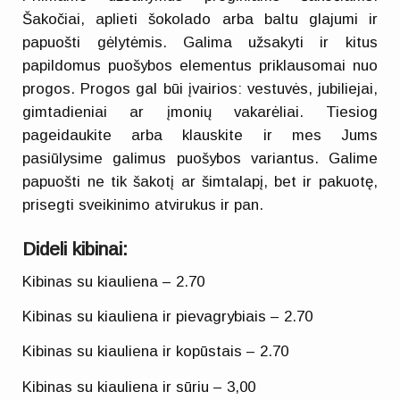
Šakočiai, aplieti šokolado arba baltu glajumi ir
papuošti gėlytėmis. Galima užsakyti ir kitus
papildomus puošybos elementus priklausomai nuo
progos. Progos gal būi įvairios: vestuvės, jubiliejai,
gimtadieniai ar įmonių vakarėliai. Tiesiog
pageidaukite arba klauskite ir mes Jums
pasiūlysime galimus puošybos variantus. Galime
papuošti ne tik šakotį ar šimtalapį, bet ir pakuotę,
prisegti sveikinimo atvirukus ir pan.
Dideli kibinai:
Kibinas su kiauliena – 2.70
Kibinas su kiauliena ir pievagrybiais – 2.70
Kibinas su kiauliena ir kopūstais – 2.70
Kibinas su kiauliena ir sūriu – 3,00