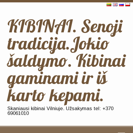
KIBINAI. Senoji
tradicija.Jokio
šaldymo. Kibinai
gaminami ir iš
karto kepami.
Skaniausi kibinai Vilniuje. Užsakymas tel: +370
69061010