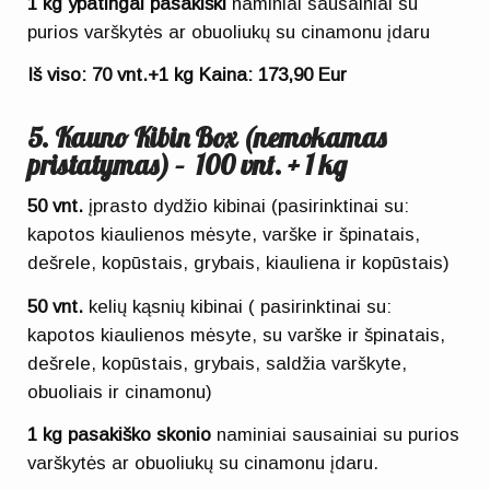
1 kg ypatingai pasakiški
naminiai sausainiai su
purios varškytės ar obuoliukų su cinamonu įdaru
Iš viso: 70 vnt.+1 kg Kaina: 173,90 Eur
5. Kauno Kibin Box (nemokamas
pristatymas) – 100 vnt. + 1 kg
50 vnt.
įprasto dydžio kibinai (pasirinktinai su:
kapotos kiaulienos mėsyte, varške ir špinatais,
dešrele, kopūstais, grybais, kiauliena ir kopūstais)
50 vnt.
kelių kąsnių kibinai ( pasirinktinai su:
kapotos kiaulienos mėsyte, su varške ir špinatais,
dešrele, kopūstais, grybais, saldžia varškyte,
obuoliais ir cinamonu)
1 kg pasakiško skonio
naminiai sausainiai su purios
varškytės ar obuoliukų su cinamonu įdaru.