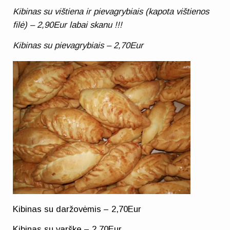
Kibinas su vištiena ir pievagrybiais (kapota vištienos
filė)
–
2,90Eur labai skanu !!!
Kibinas su pievagrybiais – 2,70Eur
Kibinas su daržovėmis – 2,70Eur
Kibinas su varške – 2,70Eur