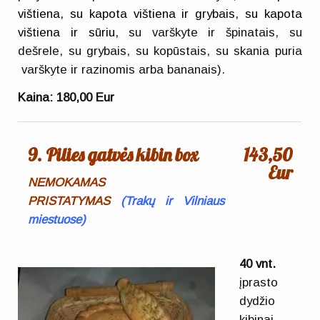
vištiena, su kapota vištiena ir grybais, su kapota
vištiena ir sūriu,
su varškyte ir špinatais, su
dešrele, su grybais, su kopūstais, su skania puria
varškyte ir razinomis arba bananais).
Kaina: 180,00 Eur
9. Pilies gatvės kibin box
143,50
Eur
NEMOKAMAS
PRISTATYMAS
(
Trakų ir Vilniaus
miestuose)
40 vnt.
įprasto
dydžio
kibinai.