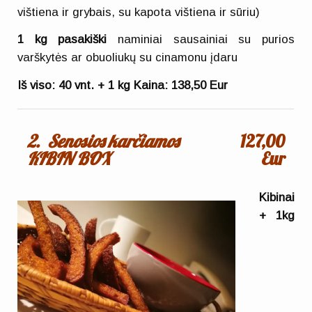
vištiena ir grybais, su kapota vištiena ir sūriu)
1 kg pasakiški
naminiai sausainiai su purios
varškytės ar obuoliukų su cinamonu įdaru
Iš viso: 40 vnt. + 1 kg
Kaina: 138,50 Eur
2. Senosios karčiamos
127,00
KIBIN BOX
Eur
Kibinai
+ 1kg