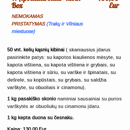
Box
Eur
NEMOKAMAS
PRISTATYMAS
(
Trakų ir Vilniaus
miestuose)
50 vnt.
kelių kąsnių kibinai
( skaniausius įdarus
pasirinkite patys: su kapotos kiaulienos mėsyte,
su
kapota vištiena, su kapota vištiena ir grybais, su
kapota vištiena ir sūriu, su varške ir špinatais, su
dešrele, su kopūstais, su grybais, su saldžia
varškyte, su obuoliais ir cinamonu).
1 kg pasakiško skonio
naminiai sausainiai su purios
varškytės ar obuoliukų su cinamonu įdaru.
1 kg kepta duona su česnaku.
Kaina: 130,0
0
Eur