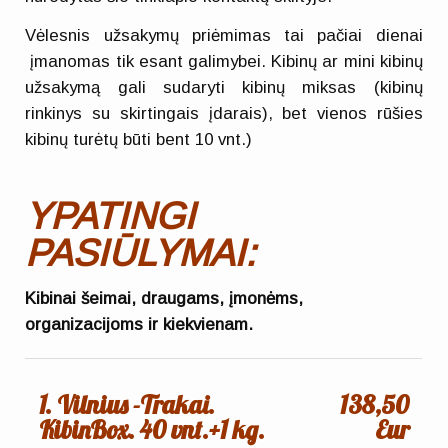
Vėlesnis užsakymų priėmimas tai pačiai dienai
įmanomas tik esant galimybei. Kibinų ar mini kibinų
užsakymą gali sudaryti kibinų miksas (kibinų
rinkinys su skirtingais įdarais), bet vienos rūšies
kibinų turėtų būti bent 10 vnt.)
YPATINGI
PASIŪLYMAI:
Kibinai šeimai, draugams, įmonėms,
organizacijoms ir kiekvienam.
1. Vilnius -Trakai.
138,50
KibinBox. 40 vnt.+1 kg.
Eur