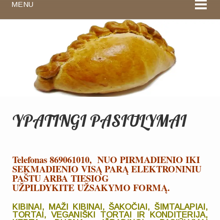
MENU
YPATINGI PASIŪLYMAI
Telefonas 869061010, NUO PIRMADIENIO IKI
SEKMADIENIO VISĄ PARĄ ELEKTRONINIU
PAŠTU ARBA TIESIOG
UŽPILDYKITE UŽSAKYMO FORMĄ.
KIBINAI, MAŽI KIBINAI, ŠAKOČIAI, ŠIMTALAPIAI,
TORTAI, VEGANIŠKI TORTAI IR KONDITERIJA,