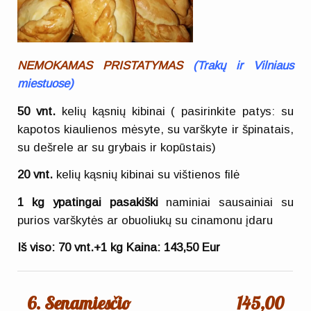
NEMOKAMAS PRISTATYMAS
(
Trakų ir Vilniaus
miestuose)
50 vnt.
kelių kąsnių kibinai ( pasirinkite patys: su
kapotos kiaulienos mėsyte, su varškyte ir špinatais,
su dešrele ar su grybais ir kopūstais)
20 vnt.
kelių kąsnių kibinai su vištienos filė
1 kg ypatingai pasakiški
naminiai sausainiai su
purios varškytės ar obuoliukų su cinamonu įdaru
Iš viso:
70 vnt.+1 kg
Kaina:
143,50 Eur
6. Senamiesčio
145,00