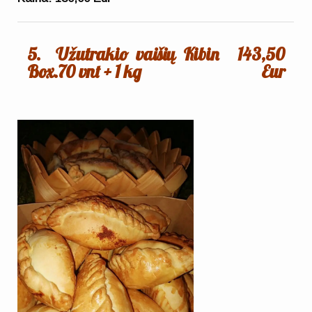
5.
Užutrakio vaišių Kibin
143,50
Box.70 vnt + 1 kg
Eur