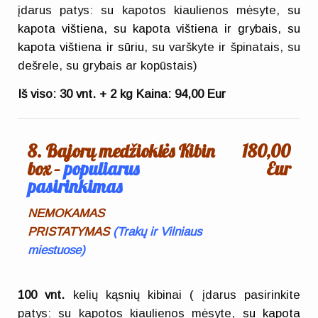
įdarus patys: su kapotos kiaulienos mėsyte,
su
kapota vištiena, su kapota vištiena ir grybais, su
kapota vištiena ir sūriu,
su varškyte ir špinatais, su
dešrele, su grybais ar kopūstais)
Iš viso:
30 vnt. + 2 kg
Kaina: 94,0
0 Eur
8. Bajorų medžioklės Kibin
180,00
box –
populiarus
Eur
pasirinkimas
NEMOKAMAS
PRISTATYMAS
(
Trakų ir Vilniaus
miestuose)
100 vnt.
kelių kąsnių kibinai ( įdarus pasirinkite
patys: su kapotos kiaulienos mėsyte,
su kapota