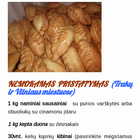
NEMOKAMAS PRISTATYMAS
(
Trakų
ir Vilniaus miestuose)
1 kg
naminiai sausainiai
su purios varškytės arba
obuoliukų su cinamonu įdaru
1 kg kepta duona
su česnakais
30vnt.
kelių kąsnių
kibinai
(pasirinkite mėgstamus