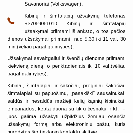
Savanoriai (Volkswagen).
Kibinų ir šimtalapių užsakymų telefonas
+37069061010 Kibinų ir šimtalapių
užsakymai priimami iš anksto, o tos pačios
dienos užsakymai priimami nuo 5.30 iki 11 val. 30
min.(vėliau pagal galimybes).
Užsakymai savaitgaliui ir švenčių dienoms priimami
kiekvieną dieną, o penktadieniais iki 10 val.(vėliau
pagal galimybes).
Kibinai, šimtalapiai ir šakočiai, proginiai šakočiai,
šimtalapiai su papuošimu, „pasakiški” sausainukai,
saldūs ir nesaldūs mažieji kelių kąsnių kibinukai,
empanados, kepta duona su tikru česnaku ir kt. –
juos galima užsakyti užpildžius žemiau esančią
užsakymų formą arba elektroniniu paštu, kuris
nurodytas šio tinklapio kontaktų skiltyje.