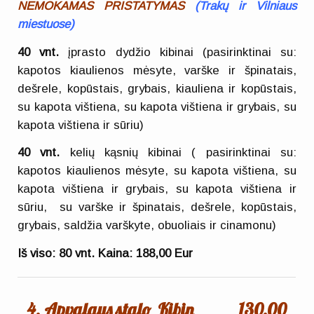
NEMOKAMAS PRISTATYMAS
(
Trakų ir Vilniaus
miestuose)
40 vnt.
įprasto dydžio kibinai (pasirinktinai su:
kapotos kiaulienos mėsyte, varške ir špinatais,
dešrele, kopūstais, grybais, kiauliena ir kopūstais,
su kapota vištiena, su kapota vištiena ir grybais, su
kapota vištiena ir sūriu)
40 vnt.
kelių kąsnių kibinai ( pasirinktinai su:
kapotos kiaulienos mėsyte, su kapota vištiena, su
kapota vištiena ir grybais, su kapota vištiena ir
sūriu, su varške ir špinatais, dešrele, kopūstais,
grybais, saldžia varškyte, obuoliais ir cinamonu)
Iš viso:
80
vnt.
Kaina: 188,00 Eur
4. Apvalaus stalo
Kibin
130,00