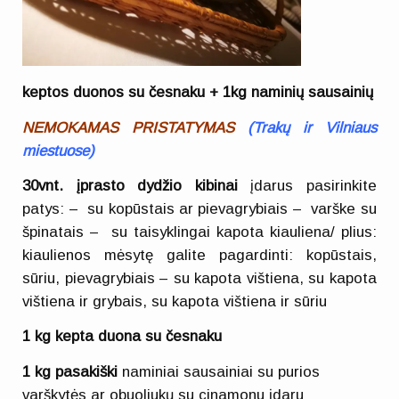
keptos duonos su česnaku + 1kg naminių sausainių
NEMOKAMAS PRISTATYMAS
(
Trakų ir Vilniaus
miestuose)
30vnt.
įprasto dydžio kibinai
įdarus pasirinkite
patys: – su kopūstais ar pievagrybiais – varške su
špinatais – su taisyklingai kapota kiauliena/ plius:
kiaulienos mėsytę galite pagardinti: kopūstais,
sūriu, pievagrybiais – su kapota vištiena, su kapota
vištiena ir grybais, su kapota vištiena ir sūriu
1 kg kepta duona su česnaku
1 kg pasakiški
naminiai sausainiai su purios
varškytės ar obuoliukų su cinamonu įdaru