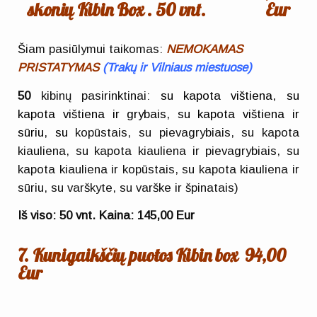
skonių
Kibin Box . 50 vnt.
Eur
Šiam pasiūlymui taikomas:
NEMOKAMAS
PRISTATYMAS
(
Trakų ir Vilniaus miestuose)
50
kibinų pasirinktinai:
su kapota vištiena, su
kapota vištiena ir grybais, su kapota vištiena ir
sūriu, su
kopūstais, su pievagrybiais, su kapota
kiauliena, su kapota kiauliena ir pievagrybiais, su
kapota kiauliena ir kopūstais, su kapota kiauliena ir
sūriu, su varškyte, su varške ir špinatais)
Iš viso: 50 vnt.
Kaina: 145,0
0 Eur
7. Kunigaikščių puotos Kibin box 94,00
Eur