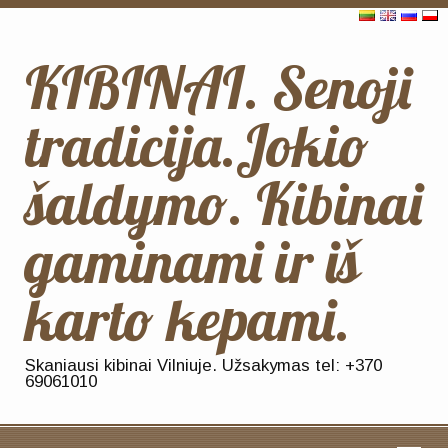
KIBINAI. Senoji
tradicija.Jokio
šaldymo. Kibinai
gaminami ir iš
karto kepami.
Skaniausi kibinai Vilniuje. Užsakymas tel: +370
69061010