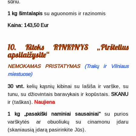
sūriu.
1 kg šimtalapis
su aguonomis ir razinomis
Kaina: 143,50 Eur
10. Kitoks RINKINYS
„Pirštelius
apsilaižysite“
NEMOKAMAS PRISTATYMAS
(
Trakų ir Vilniaus
miestuose)
30 vnt.
kelių kąsnių kibinai su lašiša ir varške, su
tunu, su džiovintais baravykais ir kopūstais.
SKANU
ir (taškas).
Naujiena
1 kg „pasakiški naminiai sausainiai“
su purios
varškytės ar obuoliukų su cinamonu įdaru
(skaniausią įdarą pasirinkite Jūs).