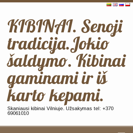
KIBINAI. Senoji
tradicija.Jokio
šaldymo. Kibinai
gaminami ir iš
karto kepami.
Skaniausi kibinai Vilniuje. Užsakymas tel: +370
69061010