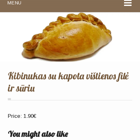
MENU
Kibinukas su kapota vištienos filė
ir sūriu
Price:
1.90€
You might also like