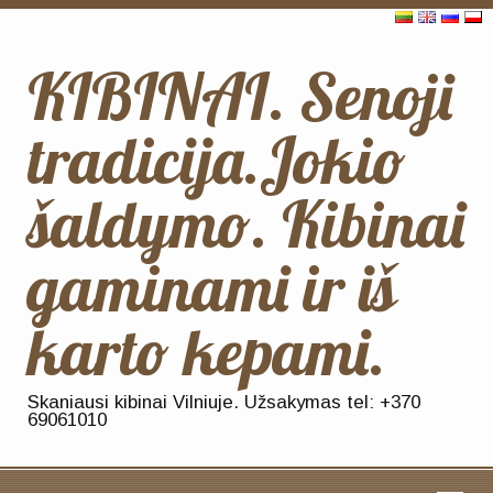
KIBINAI. Senoji
tradicija.Jokio
šaldymo. Kibinai
gaminami ir iš
karto kepami.
Skaniausi kibinai Vilniuje. Užsakymas tel: +370
69061010